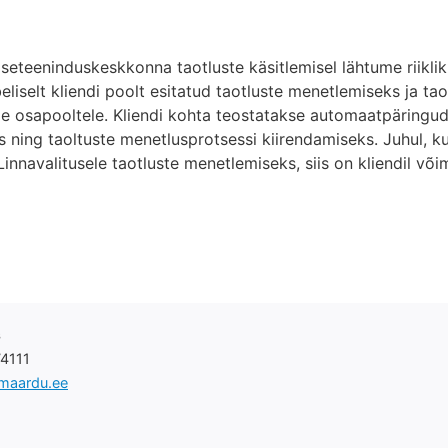
iseteeninduskeskkonna taotluste käsitlemisel lähtume riikli
eliselt kliendi poolt esitatud taotluste menetlemiseks ja tao
e osapooltele. Kliendi kohta teostatakse automaatpäringud 
ning taoltuste menetlusprotsessi kiirendamiseks. Juhul, ku
navalitusele taotluste menetlemiseks, siis on kliendil või
s
74111
@maardu.ee