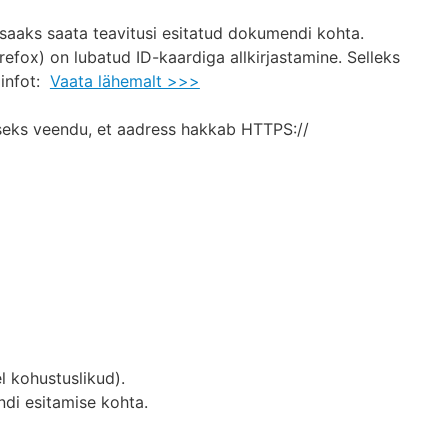
saaks saata teavitusi esitatud dokumendi kohta.
efox) on lubatud ID-kaardiga allkirjastamine. Selleks
 infot:
Vaata lähemalt >>>
imiseks veendu, et aadress hakkab HTTPS://
l kohustuslikud).
ndi esitamise kohta.