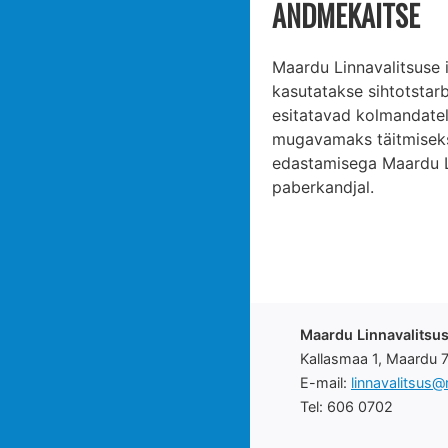
ANDMEKAITSE
Maardu Linnavalitsuse 
kasutatakse sihtotstarb
esitatavad kolmandatel
mugavamaks täitmiseks 
edastamisega Maardu Lin
paberkandjal.
Maardu Linnavalitsu
Kallasmaa 1, Maardu 
E-mail:
linnavalitsus
Tel: 606 0702