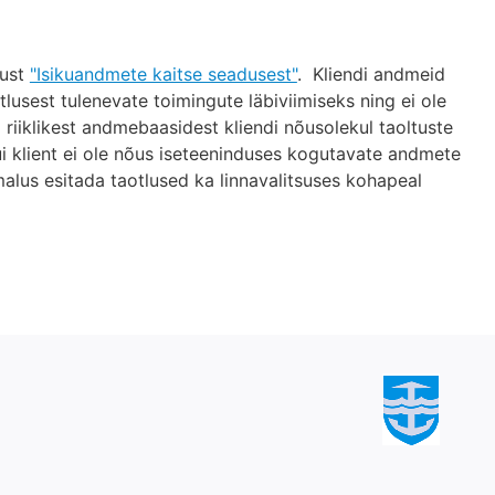
kust
"Isikuandmete kaitse seadusest"
. Kliendi andmeid
tlusest tulenevate toimingute läbiviimiseks ning ei ole
riiklikest andmebaasidest kliendi nõusolekul taoltuste
i klient ei ole nõus iseteeninduses kogutavate andmete
malus esitada taotlused ka linnavalitsuses kohapeal