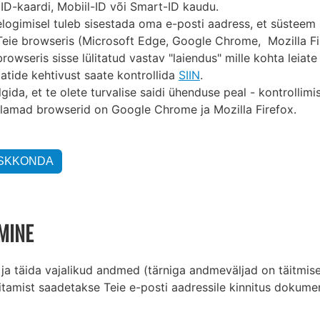
 ID-kaardi, Mobiil-ID või Smart-ID kaudu.
logimisel tuleb sisestada oma e-posti aadress, et süsteem 
Teie browseris (Microsoft Edge, Google Chrome, Mozilla Fir
owseris sisse lülitatud vastav "laiendus" mille kohta leiate
aatide kehtivust saate kontrollida
SIIN
.
älgida, et te olete turvalise saidi ühenduse peal - kontroll
lamad browserid on Google Chrome ja Mozilla Firefox.
MINE
 ja täida vajalikud andmed (tärniga andmeväljad on täitmise
itamist saadetakse Teie e-posti aadressile kinnitus dokume