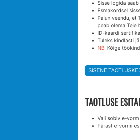
Sisse logida saab
Esmakordsel sisse
Palun veendu, et 
peab olema Teie br
ID-kaardi sertifik
Tuleks kindlasti j
NB!
Kõige töökind
TAOTLUSE ESITA
Vali sobiv e-vorm
Pärast e-vormi es