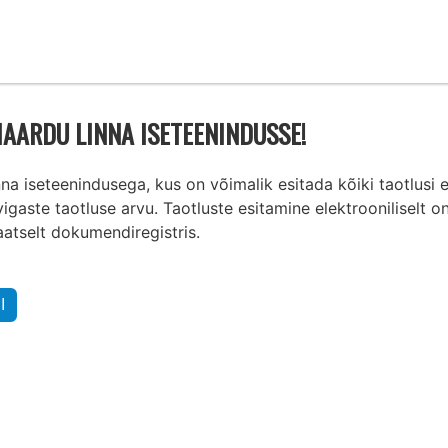
AARDU LINNA ISETEENINDUSSE!
a iseteenindusega, kus on võimalik esitada kõiki taotlusi e
igaste taotluse arvu. Taotluste esitamine elektrooniliselt on
aatselt dokumendiregistris.